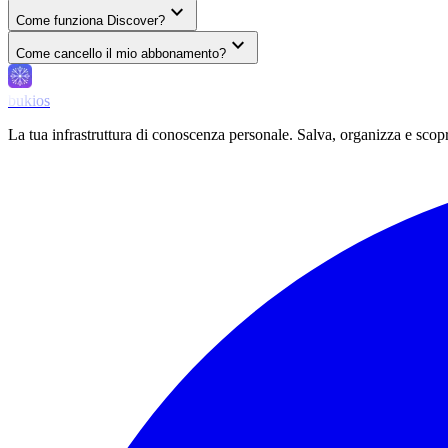
expand_more
Come funziona Discover?
expand_more
Come cancello il mio abbonamento?
bukios
La tua infrastruttura di conoscenza personale. Salva, organizza e scopr