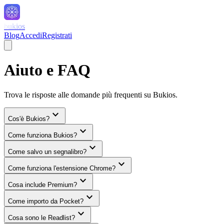
bukios
Blog
Accedi
Registrati
Aiuto e FAQ
Trova le risposte alle domande più frequenti su Bukios.
expand_more
Cos'è Bukios?
expand_more
Come funziona Bukios?
expand_more
Come salvo un segnalibro?
expand_more
Come funziona l'estensione Chrome?
expand_more
Cosa include Premium?
expand_more
Come importo da Pocket?
expand_more
Cosa sono le Readlist?