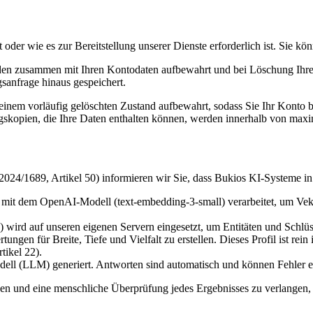
oder wie es zur Bereitstellung unserer Dienste erforderlich ist. Sie kö
den zusammen mit Ihren Kontodaten aufbewahrt und bei Löschung Ihres
sanfrage hinaus gespeichert.
inem vorläufig gelöschten Zustand aufbewahrt, sodass Sie Ihr Konto b
gskopien, die Ihre Daten enthalten können, werden innerhalb von maxi
024/1689, Artikel 50) informieren wir Sie, dass Bukios KI-Systeme i
 mit dem OpenAI-Modell (text-embedding-3-small) verarbeitet, um Vekt
ird auf unseren eigenen Servern eingesetzt, um Entitäten und Schlüsse
ungen für Breite, Tiefe und Vielfalt zu erstellen. Dieses Profil ist rei
ikel 22).
ll (LLM) generiert. Antworten sind automatisch und können Fehler en
en und eine menschliche Überprüfung jedes Ergebnisses zu verlangen, da