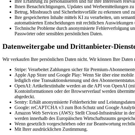
Ihre Erfahrung zu personalisieren und für Ihre Interessen relevan
Ihnen Benachrichtigungen, Updates und Werbemitteilungen zu 
Betrug, Missbrauch und Sicherheitsvorfälle zu erkennen und zu
Ihre gespeicherten Inhalte mittels KI zu verarbeiten, um sema
automatisierten Entscheidungen mit rechtlichen Auswirkungen üb
Technische Probleme durch anonymisierte Fehlerverfolgung un
Passwörter oder sensiblen persönlichen Daten.
Datenweitergabe und Drittanbieter-Dienst
Wir verkaufen Ihre persönlichen Daten nicht. Wir können Ihre Daten m
Stripe: Verarbeitet Zahlungen sicher für Premium-Abonnements
Apple App Store und Google Play: Wenn Sie über eine mobile 
lediglich eine Transaktionskennung und den Abonnementstatus
OpenAI: Artikeltextinhalte werden an die API von OpenAI (mit
Kontoinformationen oder der Browserverlauf werden übermitte
abgedeckt.
Sentry: Erhält anonymisierte Fehlerberichte und Leistungsdate
Google: reCAPTCHA v3 zum Bot-Schutz und Google Analytics
Amazon Web Services (AWS): Stellt Cloud-Infrastruktur in der 
werden innerhalb des Europäischen Wirtschaftsraums gespeiche
Wenn gesetzlich vorgeschrieben oder zur Beantwortung rechtli
Mit Ihrer ausdrücklichen Zustimmung.