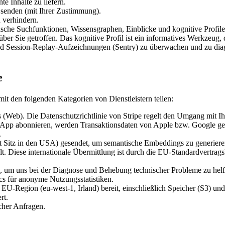
te Inhalte zu liefern.
senden (mit Ihrer Zustimmung).
 verhindern.
ntische Suchfunktionen, Wissensgraphen, Einblicke und kognitive Profi
er Sie getroffen. Das kognitive Profil ist ein informatives Werkzeug, d
d Session-Replay-Aufzeichnungen (Sentry) zu überwachen und zu diagn
e
it den folgenden Kategorien von Dienstleistern teilen:
 (Web). Die Datenschutzrichtlinie von Stripe regelt den Umgang mit I
App abonnieren, werden Transaktionsdaten von Apple bzw. Google gemä
.
 Sitz in den USA) gesendet, um semantische Embeddings zu generieren. 
lt. Diese internationale Übermittlung ist durch die EU-Standardvert
n, um uns bei der Diagnose und Behebung technischer Probleme zu helf
 für anonyme Nutzungsstatistiken.
EU-Region (eu-west-1, Irland) bereit, einschließlich Speicher (S3) un
rt.
cher Anfragen.